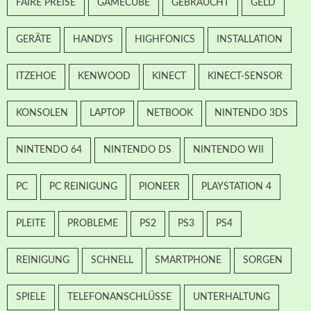
FAIRE PREISE
GAMECUBE
GEBRAUCHT
GELD
GERÄTE
HANDYS
HIGHFONICS
INSTALLATION
ITZEHOE
KENWOOD
KINECT
KINECT-SENSOR
KONSOLEN
LAPTOP
NETBOOK
NINTENDO 3DS
NINTENDO 64
NINTENDO DS
NINTENDO WII
PC
PC REINIGUNG
PIONEER
PLAYSTATION 4
PLEITE
PROBLEME
PS2
PS3
PS4
REINIGUNG
SCHNELL
SMARTPHONE
SORGEN
SPIELE
TELEFONANSCHLÜSSE
UNTERHALTUNG