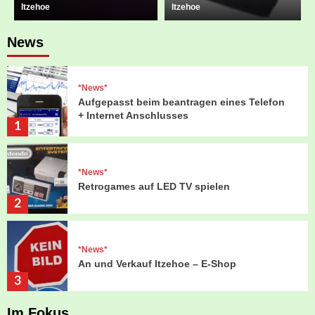
Itzehoe
Itzehoe
News
*News*
Aufgepasst beim beantragen eines Telefon
+ Internet Anschlusses
1
*News*
Retrogames auf LED TV spielen
2
*News*
An und Verkauf Itzehoe – E-Shop
3
Im Fokus