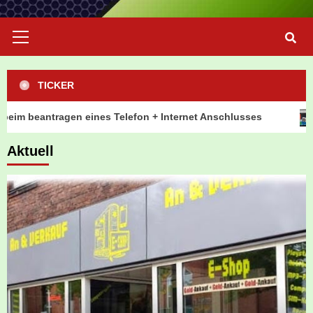
Primary
Menu
TICKER
m beantragen eines Telefon + Internet Anschlusses
R
Aktuell