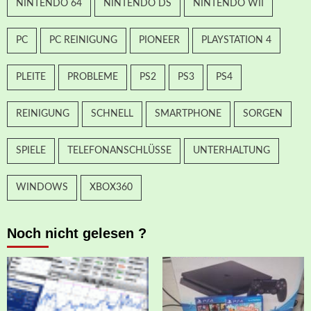
NINTENDO 64
NINTENDO DS
NINTENDO WII
PC
PC REINIGUNG
PIONEER
PLAYSTATION 4
PLEITE
PROBLEME
PS2
PS3
PS4
REINIGUNG
SCHNELL
SMARTPHONE
SORGEN
SPIELE
TELEFONANSCHLÜSSE
UNTERHALTUNG
WINDOWS
XBOX360
Noch nicht gelesen ?