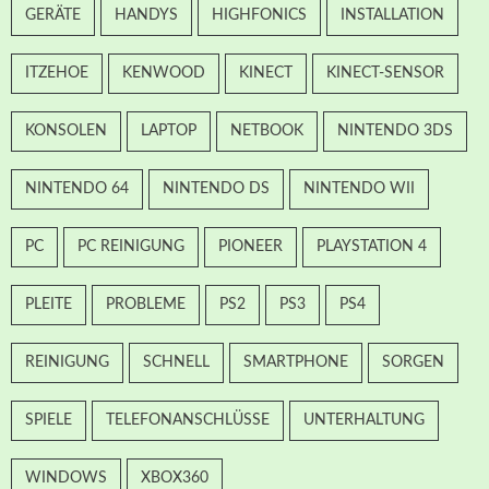
GERÄTE
HANDYS
HIGHFONICS
INSTALLATION
ITZEHOE
KENWOOD
KINECT
KINECT-SENSOR
KONSOLEN
LAPTOP
NETBOOK
NINTENDO 3DS
NINTENDO 64
NINTENDO DS
NINTENDO WII
PC
PC REINIGUNG
PIONEER
PLAYSTATION 4
PLEITE
PROBLEME
PS2
PS3
PS4
REINIGUNG
SCHNELL
SMARTPHONE
SORGEN
SPIELE
TELEFONANSCHLÜSSE
UNTERHALTUNG
WINDOWS
XBOX360