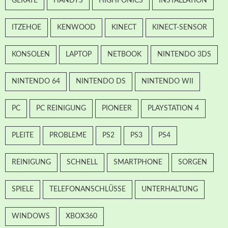
GERÄTE
HANDYS
HIGHFONICS
INSTALLATION
ITZEHOE
KENWOOD
KINECT
KINECT-SENSOR
KONSOLEN
LAPTOP
NETBOOK
NINTENDO 3DS
NINTENDO 64
NINTENDO DS
NINTENDO WII
PC
PC REINIGUNG
PIONEER
PLAYSTATION 4
PLEITE
PROBLEME
PS2
PS3
PS4
REINIGUNG
SCHNELL
SMARTPHONE
SORGEN
SPIELE
TELEFONANSCHLÜSSE
UNTERHALTUNG
WINDOWS
XBOX360