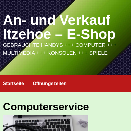
Skip
to
An- und Verkauf
content
Itzehoe – E-Shop
GEBRAUCHTE HANDYS +++ COMPUTER +++
MULTIMEDIA +++ KONSOLEN +++ SPIELE
Startseite
Öffnungszeiten
Computerservice