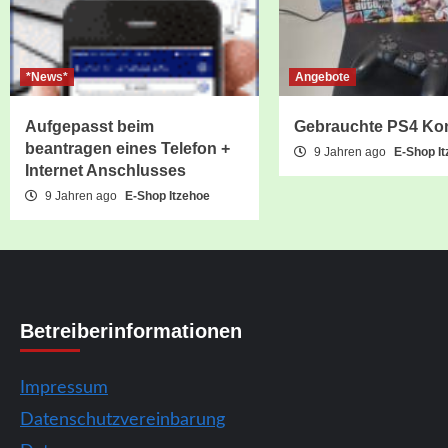
*News*
Angebote
Aufgepasst beim
Gebrauchte PS4 Ko
beantragen eines Telefon +
9 Jahren ago
E-Shop I
Internet Anschlusses
9 Jahren ago
E-Shop Itzehoe
Betreiberinformationen
Impressum
Datenschutzvereinbarung