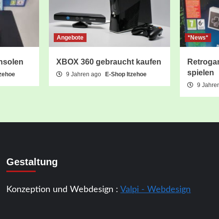
Angebote
*News*
nsolen
XBOX 360 gebraucht kaufen
Retroga
spielen
tzehoe
9 Jahren ago
E-Shop Itzehoe
9 Jahre
Gestaltung
Konzeption und Webdesign :
Valpi - Webdesign