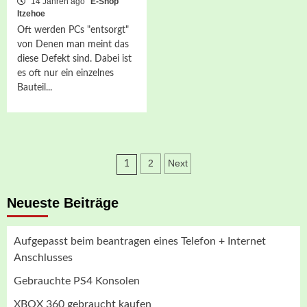
14 Jahren ago
E-Shop
Itzehoe
Oft werden PCs "entsorgt"
von Denen man meint das
diese Defekt sind. Dabei ist
es oft nur ein einzelnes
Bauteil...
Seitennummerieru
2
Next
1
der
Neueste Beiträge
Beiträge
Aufgepasst beim beantragen eines Telefon + Internet
Anschlusses
Gebrauchte PS4 Konsolen
XBOX 360 gebraucht kaufen