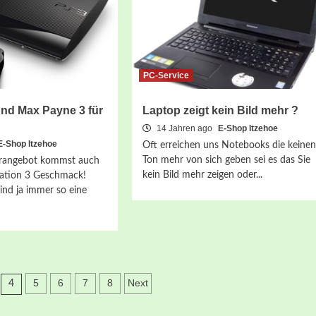
PC-Service
und Max Payne 3 für
Laptop zeigt kein Bild mehr ?
14 Jahren ago
E-Shop Itzehoe
E-Shop Itzehoe
Oft erreichen uns Notebooks die keinen
Ton mehr von sich geben sei es das Sie
erangebot kommst auch
kein Bild mehr zeigen oder...
tation 3 Geschmack!
nd ja immer so eine
erierung
5
6
7
8
Next
4