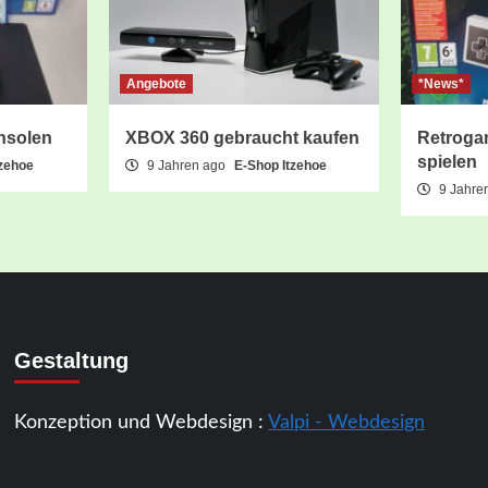
Angebote
*News*
nsolen
XBOX 360 gebraucht kaufen
Retroga
spielen
tzehoe
9 Jahren ago
E-Shop Itzehoe
9 Jahre
Gestaltung
Konzeption und Webdesign :
Valpi - Webdesign