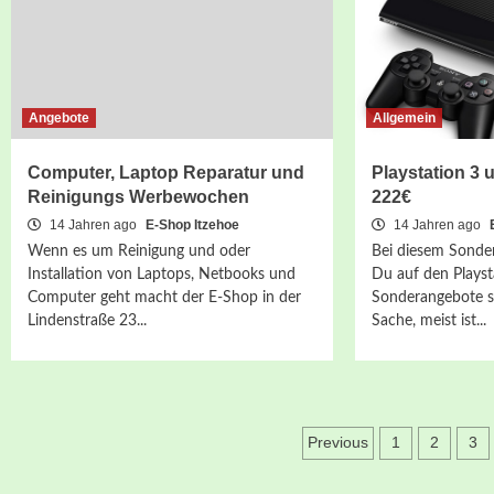
Angebote
Allgemein
Computer, Laptop Reparatur und
Playstation 3 
Reinigungs Werbewochen
222€
14 Jahren ago
E-Shop Itzehoe
14 Jahren ago
Wenn es um Reinigung und oder
Bei diesem Sond
Installation von Laptops, Netbooks und
Du auf den Plays
Computer geht macht der E-Shop in der
Sonderangebote si
Lindenstraße 23...
Sache, meist ist...
Seitennumm
Previous
1
2
3
der