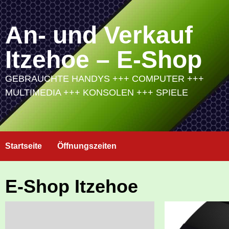
Skip
to
An- und Verkauf
content
Itzehoe – E-Shop
GEBRAUCHTE HANDYS +++ COMPUTER +++
MULTIMEDIA +++ KONSOLEN +++ SPIELE
Startseite
Öffnungszeiten
E-Shop Itzehoe