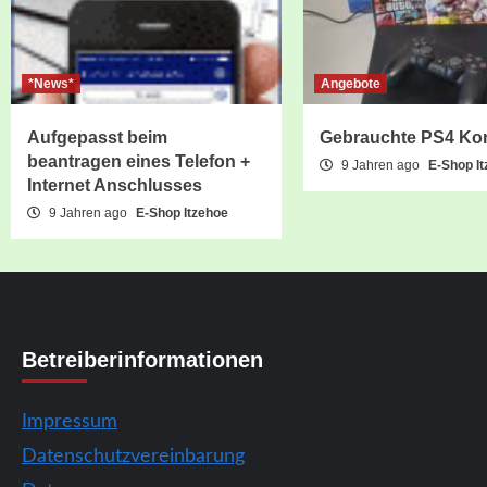
*News*
Angebote
Aufgepasst beim
Gebrauchte PS4 Ko
beantragen eines Telefon +
9 Jahren ago
E-Shop I
Internet Anschlusses
9 Jahren ago
E-Shop Itzehoe
Betreiberinformationen
Impressum
Datenschutzvereinbarung