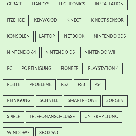
GERÄTE
HANDYS
HIGHFONICS
INSTALLATION
ITZEHOE
KENWOOD
KINECT
KINECT-SENSOR
KONSOLEN
LAPTOP
NETBOOK
NINTENDO 3DS
NINTENDO 64
NINTENDO DS
NINTENDO WII
PC
PC REINIGUNG
PIONEER
PLAYSTATION 4
PLEITE
PROBLEME
PS2
PS3
PS4
REINIGUNG
SCHNELL
SMARTPHONE
SORGEN
SPIELE
TELEFONANSCHLÜSSE
UNTERHALTUNG
WINDOWS
XBOX360